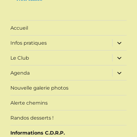
Accueil
ouvrir
Infos pratiques
le
sous-
menu
ouvrir
Le Club
le
sous-
menu
ouvrir
Agenda
le
sous-
menu
Nouvelle galerie photos
Alerte chemins
Randos desserts !
Informations C.D.R.P.